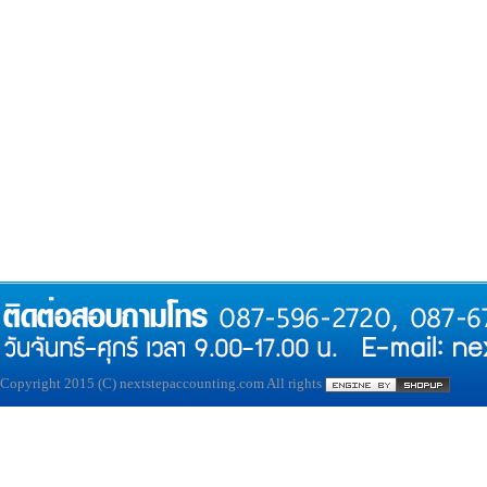
Copyright 2015 (C) nextstepaccounting.com All rights